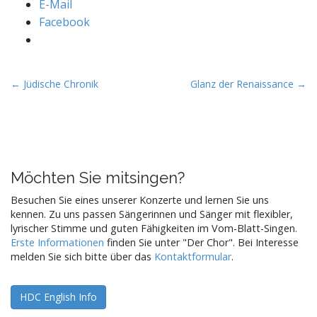
E-Mail
Facebook
P
← Jüdische Chronik
Glanz der Renaissance →
o
s
t
n
a
Möchten Sie mitsingen?
v
Besuchen Sie eines unserer Konzerte und lernen Sie uns
i
kennen. Zu uns passen Sängerinnen und Sänger mit flexibler,
lyrischer Stimme und guten Fähigkeiten im Vom-Blatt-Singen.
g
Erste Informationen
finden Sie unter "Der Chor". Bei Interesse
a
melden Sie sich bitte über das
Kontaktformular
.
t
i
HDC English Info
o