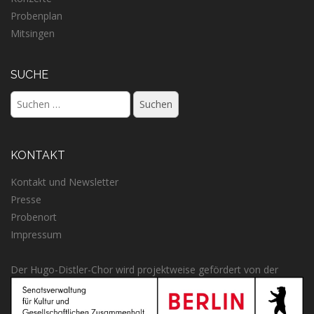
Probenplan
Mitsingen
SUCHE
Suchen
nach:
KONTAKT
Kontakt und Newsletter
Presse
Probenort
Impressum
Der Hugo-Distler-Chor wird projektweise gefördert von der