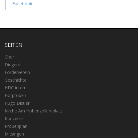
Facebook
SEITEN
Chor
Dirigent
Förderverein
Geschichte
HDC intern
Hörproben
Hugo Distler
Kirche Am Hohenzollernplatz
Konzerte
Probenplan
Mitsingen