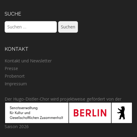
SUCHE
Suchen
nach:
KONTAKT
Kontakt und Newsletter
Presse
Probenort
Impressum
Der Hugo-Distler-Chor wird projektweise gefördert von der
Saison 2026