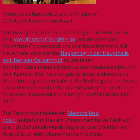
Probe zu Dallapiccola „Canti di Prigionia“
(2. Satz) im Kammermusiksaal
Das bewegte Konzertjahr 2013 begann im Februar mit
dem
Vokalfestival Chor@Berlin
, veranstaltet vom
Deutschen Chorverband und dem Radialsystem V. Wir
freuen uns, dass wir das
Happening in der Haupthalle
vom Berliner Ostbahnhof
mitgestalten
konnten: Zusammen mit dem Luisen-Vocalensemble und
dem Kammerchor Passion gab es unter anderem eine
Uraufführung des von Sabine Wüsthoff eigens für Anlass
und Ort komponierten Werks
Ostbahnhof
für drei Chöre.
Es war ein spannender und lustiger Auftakt in das Jahr
2013.
Zur Passionszeit haben wir
Membra Jesu
nostri
aufgeführt: Das anrührend-meditative Werk von
Dietrich Buxtehude wurde begleitet von Motetten von
Hugo Distler und Johann Hermann Schein.