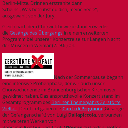
Berlin-Mitte. Drinnen erstrahlte dann
Scheins „Was betrübst du dich, meine Seele“,
ausgewählt von der Jury.
Gleich nach dem Chorwettbewerb standen wieder
die
Gesänge des Übergangs
in einem erweiterten
Programm bei unserer Konzertreise zur Langen Nacht
der Museen in Weimar (7.–9.6.) an.
Nach der Sommerpause begann
eine intensive Probenphase, der wir auch unser
Chorwochenende im Brandenburgischen Kirchmöser
gewidmet haben. Das anspruchsvolle Konzert stand im
Gesamtprogramm des
Berliner Themenjahrs Zerstörte
Vielfalt
. Den Titel gaben die
Canti di Prigionia
(Gesänge
der Gefangenschaft) von Luigi
Dallapiccola
, verbunden
mit weiteren Werken von
Benjamin
Britten
und Tarik
O’Regan
zu Leiden, Hoffen