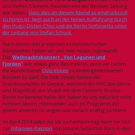
und Helfen. Clemens Haustein von der Berliner Zeitung
war dabei: „
Dass dies an diesem Abend so eindrucksvoll
zu hören ist, liegt auch an der feinen Aufführung durch
den Hugo-Distler-Chor und die Berlin Sinfonietta unter
der Leitung von Stefan Schuck.
“
Nach diesen drei je eigenen kompositorischen
Klangwelten haben wir uns zwei neuen zugewandt:
Das
Weihnachtskonzert „Von Lagunen und
Fjorden“
war etwas ganz Besonderes, denn wir hatten
die wunderbaren
Oslo Voices
zu einem gemeinsamen
Konzert zu Gast. Die Oslo Voices hatten viel
Skandinavisches im Gepäck, während der HDC das Gloria
und Magnificat von Vivaldi mit dem Concerto Grosso
Berlin vorbereitet hatte. Wir haben es uns natürlich nicht
nehmen lassen, miteinander auch im Programm der
jeweils anderen zu singen und danach kräftig zu feiern.
Im April 2014 laden wir Sie zu Palmsonntag dann herzlich
zur
Johannes-Passion
von Johann Sebastian Bach in den
Kammermusiksaal der Berliner Philharmonie ein!