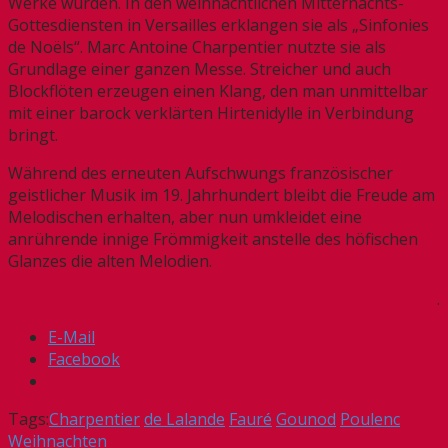
Werke wurden. In den weihnachtlichen Mitternachts-
Gottesdiensten in Versailles erklangen sie als „Sinfonies
de Noëls“. Marc Antoine Charpentier nutzte sie als
Grundlage einer ganzen Messe. Streicher und auch
Blockflöten erzeugen einen Klang, den man unmittelbar
mit einer barock verklärten Hirtenidylle in Verbindung
bringt.
Während des erneuten Aufschwungs französischer
geistlicher Musik im 19. Jahrhundert bleibt die Freude am
Melodischen erhalten, aber nun umkleidet eine
anrührende innige Frömmigkeit anstelle des höfischen
Glanzes die alten Melodien.
.
E-Mail
Facebook
Tags:
Charpentier
de Lalande
Fauré
Gounod
Poulenc
Weihnachten