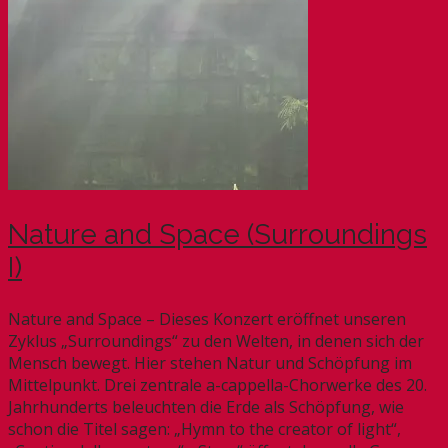
Nature and Space (Surroundings
I)
Nature and Space – Dieses Konzert eröffnet unseren
Zyklus „Surroundings“ zu den Welten, in denen sich der
Mensch bewegt. Hier stehen Natur und Schöpfung im
Mittelpunkt. Drei zentrale a-cappella-Chorwerke des 20.
Jahrhunderts beleuchten die Erde als Schöpfung, wie
schon die Titel sagen: „Hymn to the creator of light“,